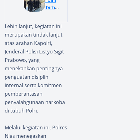
si dan
i Dini
Sosiali
Terhad
sasi
ap
Penceg
Gangg
Lebih lanjut, kegiatan ini
ahan
uan,
merupakan tindak lanjut
Kekera
Halinar
san
dan
atas arahan Kapolri,
terhad
Penipu
Jenderal Polisi Listyo Sigit
ap
an,
Prabowo, yang
Anak di
Lapas
menekankan pentingnya
Gunun
Way
gsitoli
Kanan
penguatan disiplin
Gelar
internal serta komitmen
Pengg
pemberantasan
eledah
penyalahgunaan narkoba
an Blok
di tubuh Polri.
Hunian
Warga
Binaan
Melalui kegiatan ini, Polres
Nias menegaskan