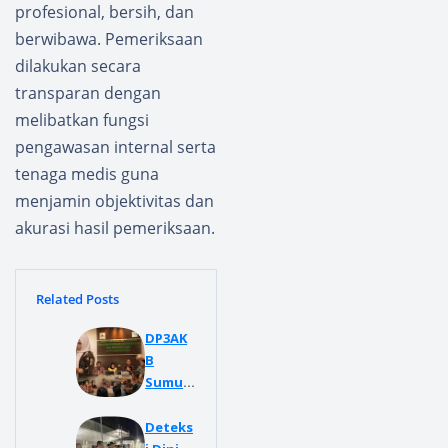
profesional, bersih, dan
berwibawa. Pemeriksaan
dilakukan secara
transparan dengan
melibatkan fungsi
pengawasan internal serta
tenaga medis guna
menjamin objektivitas dan
akurasi hasil pemeriksaan.
Related Posts
DP3AK
B
Sumut
Gelar
Advoka
Deteks