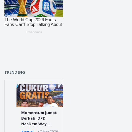
TRENDING
Momentum Jumat
Berkah, DPD
NasDem Way
Kanan Sediakan
partai nasdem
7 Agu 2026