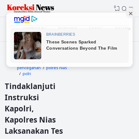
0
KOREKSI TV
EKONOMI
SOSIAL
POLITIK
Beranda
gunungsitoli
narkotika
pencegahan
polres nias
polri
Tindaklanjuti
Instruksi
Kapolri,
Kapolres Nias
Laksanakan Tes