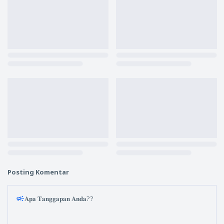
Posting Komentar
𝐀𝐩𝐚 𝐓𝐚𝐧𝐠𝐠𝐚𝐩𝐚𝐧 𝐀𝐧𝐝𝐚??