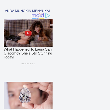
Tapsel
69
polres nias selatan
50